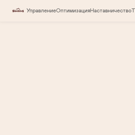
Управление
Оптимизация
Наставничество
Т
Адрес:

График работы:
