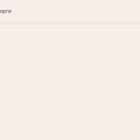
орги
Свяжитесь с нами
Укажите ваши контактные данные
