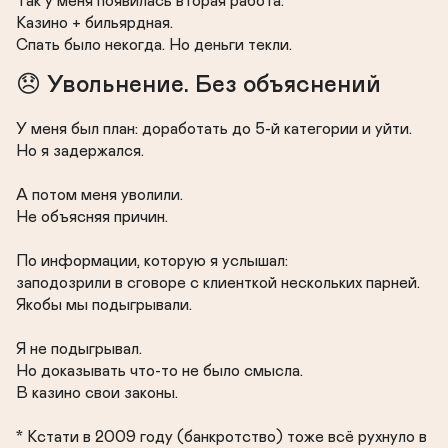
Так у меня появилась вторая работа.

Казино + бильярдная.

Спать было некогда. Но деньги текли.
😞 Увольнение. Без объяснений
У меня был план: доработать до 5-й категории и уйти.

Но я задержался.

А потом меня уволили.

Не объясняя причин.

По информации, которую я услышал:

заподозрили в сговоре с клиенткой нескольких парней.

Якобы мы подыгрывали.

Я не подыгрывал.

Но доказывать что-то не было смысла.

В казино свои законы.

* Кстати в 2009 году (банкротство) тоже всё рухнуло в 