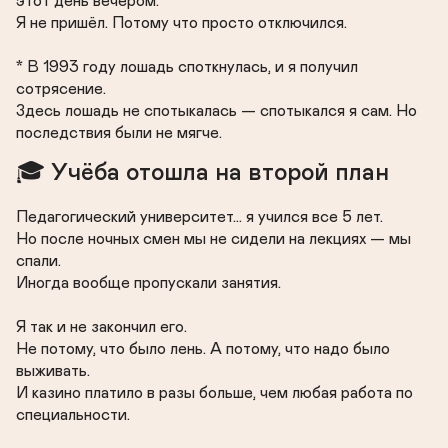
этот день вечером.

Я не пришёл. Потому что просто отключился.

* В 1993 году лошадь споткнулась, и я получил 
сотрясение.

Здесь лошадь не спотыкалась — спотыкался я сам. Но 
последствия были не мягче.
🎓 Учёба отошла на второй план
Педагогический университет… я учился все 5 лет.

Но после ночных смен мы не сидели на лекциях — мы 
спали.

Иногда вообще пропускали занятия.

Я так и не закончил его.

Не потому, что было лень. А потому, что надо было 
выживать.

И казино платило в разы больше, чем любая работа по 
специальности.
