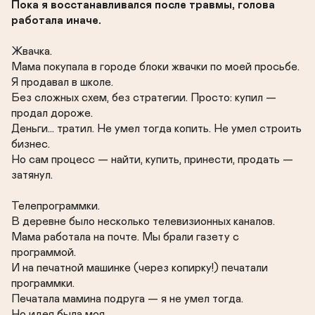
Пока я восстанавливался после травмы, голова 
работала иначе.
Жвачка.

Мама покупала в городе блоки жвачки по моей просьбе.

Я продавал в школе.

Без сложных схем, без стратегии. Просто: купил — 
продал дороже.

Деньги… тратил. Не умел тогда копить. Не умел строить 
бизнес.

Но сам процесс — найти, купить, принести, продать — 
затянул.

Телепрограммки.

В деревне было несколько телевизионных каналов.

Мама работала на почте. Мы брали газету с 
программой.

И на печатной машинке (через копирку!) печатали 
программки.

Печатала мамина подруга — я не умел тогда.

Но идея была моя.
